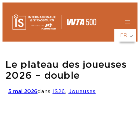
Aller
au
contenu
FR
Le plateau des joueuses
2026 – double
5 mai 2026
dans
IS26
, 
Joueuses