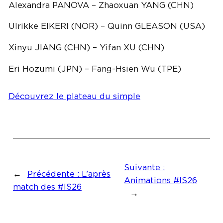
Alexandra PANOVA – Zhaoxuan YANG (CHN)
Ulrikke EIKERI (NOR) – Quinn GLEASON (USA)
Xinyu JIANG (CHN) – Yifan XU (CHN)
Eri Hozumi (JPN) – Fang-Hsien Wu (TPE)
Découvrez le plateau du simple
Suivante :
←
Précédente :
L’après
Animations #IS26
match des #IS26
→