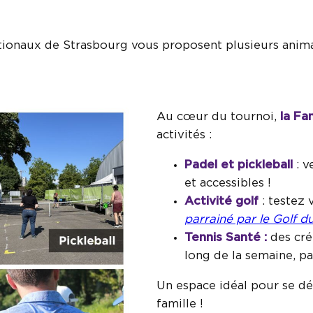
ationaux de Strasbourg vous proposent plusieurs animat
Au cœur du tournoi,
la Fa
activités :
Padel et pickleball
: v
et accessibles !
Activité golf
: testez
parrainé par le Golf 
Tennis Santé :
des cr
long de la semaine, p
Un espace idéal pour se dé
famille !