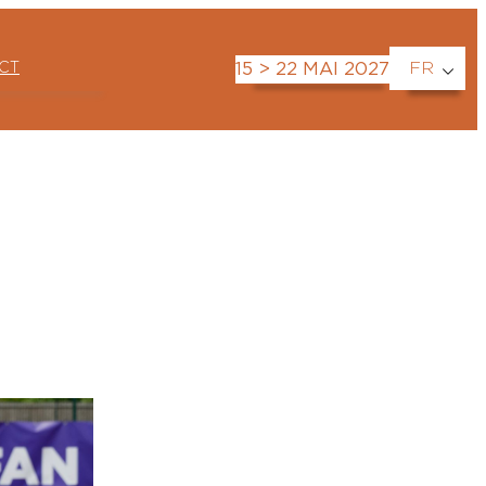
CT
FR
15 > 22 MAI 2027