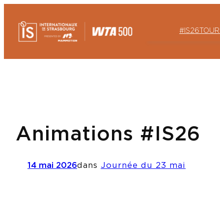
Aller
au
#IS26
TOUR
contenu
Animations #IS26
14 mai 2026
dans
Journée du 23 mai