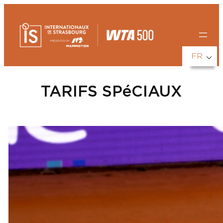
Aller
au
contenu
FR
TARIFS SPéCIAUX