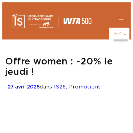
Aller
au
contenu
FR
Offre women : -20% le
jeudi !
27 avril 2026
dans
IS26
, 
Promotions