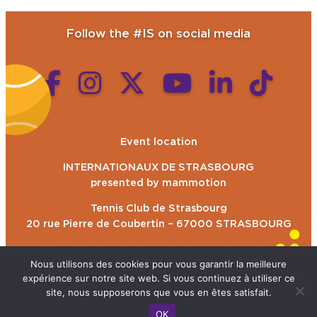
Follow the #IS on social media
Event location
INTERNATIONAUX DE STRASBOURG
presented by mammotion
Tennis Club de Strasbourg
20 rue Pierre de Coubertin – 67000 STRASBOURG
Tram E et bus H – Stop: Parlement Européen
Nous utilisons des cookies pour vous garantir la meilleure
expérience sur notre site web. Si vous continuez à utiliser ce
site, nous supposerons que vous en êtes satisfait.
Developed by
Gama Smartweb
OK