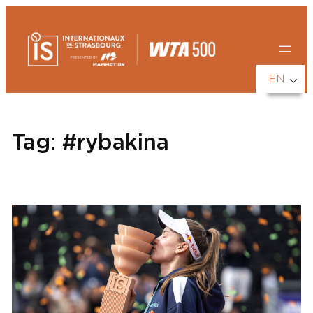
Skip
to
content
EN
Tag:
#rybakina