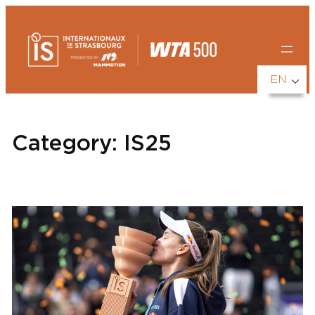
Skip
to
content
EN
Category:
IS25