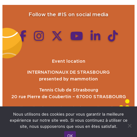
Follow the #IS on social media
Event location
INTERNATIONAUX DE STRASBOURG
presented by mammotion
Tennis Club de Strasbourg
20 rue Pierre de Coubertin – 67000 STRASBOURG
Tram E et bus H – Stop: Parlement Européen
Nous utilisons des cookies pour vous garantir la meilleure
expérience sur notre site web. Si vous continuez à utiliser ce
site, nous supposerons que vous en êtes satisfait.
Developed by
Gama Smartweb
OK