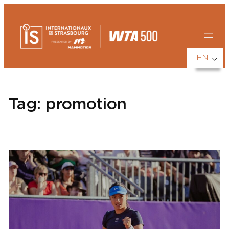
Skip
to
content
EN
Tag:
promotion