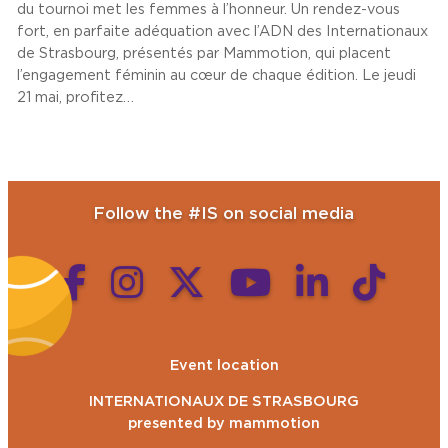
du tournoi met les femmes à l’honneur. Un rendez-vous
fort, en parfaite adéquation avec l’ADN des Internationaux
de Strasbourg, présentés par Mammotion, qui placent
l’engagement féminin au cœur de chaque édition. Le jeudi
21 mai, profitez…
Follow the #IS on social media
Event location
INTERNATIONAUX DE STRASBOURG
presented by mammotion